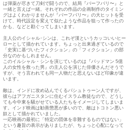
は弾薬が尽きて刀剣で闘うので、結局『バーフバリ〜』と
一緒と言えば一緒。それぞれの作品の企画制作のタイミン
グはよくわかりませんが『バーフバリ〜』の大ヒットを受
けて、時代設定を変えて似たような作品を狙って作ったの
かも、などと勘ぐってしまいます。
主人公のイシャル･シンは、これぞ漢というカッコいいヒー
ローとして描かれています。ちょっと出来過ぎているので
「史実に基づいたフィクション」の「フィクション」の部
分なのかもしれません。
このイルシャル・シンを演じているのは『パッドマン 5億
人の女性を救った男』の主人公を演じた俳優さんだそうで
すが、そう言われても同一人物だと思えないほど印象が違
います。
敵は、インドに攻め込んでくるパシュトゥーン人ですが、
彼らはアフガニスタンに住むイスラム教徒なので、どうし
ても今中東を騒がせている人たちをイメージしてしまいま
す。インド映画は勧善懲悪が多いので、敵はトコトン悪い
奴として描かれていました。
一応映画の最初に「特定の団体を非難するものではない」
という趣旨の表示がありましたが、ちょっと心配になって