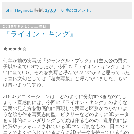
Shin Hagimoto
時刻:
17:08
0 件のコメント:
2019年8月10日土曜日
『ライオン・キング』
★★★★☆
何年か前の実写版『ジャングル・ブック』は主人公の男の
子以外全てCGでしたが、今回の『ライオン・キング』はつ
いに全てCG。それを実写と呼んでいいのか？と思っていた
ら宣伝文句としては「超実写版」と呼んでいました。もの
は言いようですね。
3DCGアニメーションは、どのように分類すべきなのでし
ょう？直感的には、今回の『ライオン・キング』のような
現実の見え方を徹底的に再現して実写と区別がつかないよ
うな絵を作る写実志向型、ピクサーなどのように3Dデータ
を立体的にレンダリングして絵は作るものの、造形的には
誇張やデフォルメされている3Dマンガ的なもの、日本のア
ニメでよくやられているように3Dデータを使っているもの