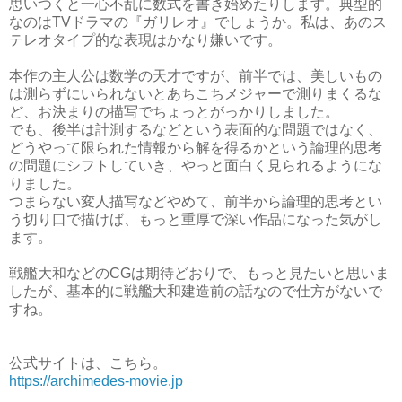
思いつくと一心不乱に数式を書き始めたりします。典型的
なのはTVドラマの『ガリレオ』でしょうか。私は、あのス
テレオタイプ的な表現はかなり嫌いです。
本作の主人公は数学の天才ですが、前半では、美しいもの
は測らずにいられないとあちこちメジャーで測りまくるな
ど、お決まりの描写でちょっとがっかりしました。
でも、後半は計測するなどという表面的な問題ではなく、
どうやって限られた情報から解を得るかという論理的思考
の問題にシフトしていき、やっと面白く見られるようにな
りました。
つまらない変人描写などやめて、前半から論理的思考とい
う切り口で描けば、もっと重厚で深い作品になった気がし
ます。
戦艦大和などのCGは期待どおりで、もっと見たいと思いま
したが、基本的に戦艦大和建造前の話なので仕方がないで
すね。
公式サイトは、こちら。
https://archimedes-movie.jp