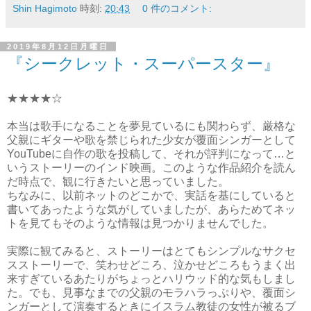
Shin Hagimoto
時刻:
20:43
0 件のコメント:
2019年8月12日月曜日
『シークレット・スーパースター』
★★★★☆
本当は歌手になることを夢見ているにも関わらず、厳格な
父親にギターや歌を禁じられた少女が覆面シンガーとして
YouTubeに自作の歌を投稿して、それが評判になって…と
いうストーリーのインド映画。このような作品紹介を読ん
だ時点で、観に行きたいと思っていました。
ちなみに、以前ネットのどこかで、実話を基にしていると
書いてあったような気がしていましたが、あらためてネッ
トを見てもそのような情報は見つかりませんでした。
実際に観てみると、ストーリーはとてもシンプルなサクセ
スストーリーで、笑わせどころ、泣かせどころもうまく出
来すぎているあたりがちょっとハリウッド的な気もしまし
た。でも、見事なまでの父親のモラハラっぷりや、覆面シ
ンガーとして演奏するときにイスラム教徒の女性が被るブ