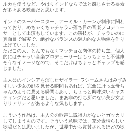
ルカを使うなど、やはりインドならではと感じさせる要素
が多々ある映画だと思います。
インドのスーパースター、アーミル・カーンが制作に関わ
っており、めちゃくちゃチャラい落ち目の音楽プロデュー
サーとして出演もしています。この演技が、チャラいのに
真面目で誠実で、絶妙なバランスの魅力的な人物像を作り
上げていました。
ただこの人、とんでもなくマッチョな肉体の持ち主。個人
的にはチャラい音楽プロデューサーはもうちょっと不健康
そうなイメージなので、そこだけはちょっとギャップを感
じました。
主人公のインシアを演じたザイラー･ワシームさんはみずみ
ずしい少女の顔を見せる瞬間もあれば、完全に肝っ玉母ち
ゃんのように見える瞬間もあり、ちょっと興味深いキャス
ティングだと思いました。まあ非の打ち所のない美少女よ
りリアリティがあるような気もします。
こういう作品は、主人公の歌声に説得力がないとガッカリ
してしまうものです。そういう意味では、充分素晴らしい
歌唱だとは思いましたが、世界中から賞賛されるほどの歌