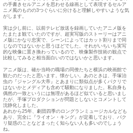
の手書きセルアニメを思わせる線画として表現するセルア
ニメ風のものの3つぐらいに分けると理解しやすいような気
がします。
実は少し前に、以前テレビ放送を録画していたアニメ版を
たまたま観ていたのですが、超実写版のストーリーはアニ
メ版にかなり忠実で、シーンによってはカット割りまで同
じなのではないかと思うほどでした。それがいちいち実写
的な映像に置き換わっているので、映像製作技術の観点で
比較してみると相当面白いのではないかと思います。
アニメ版は、確か当時の職場の同僚たちと横浜の映画館で
観たのだったと思います。懐かしい。あのときは、手塚治
虫の『ジャングル大帝』とあまりに類似点が多くパクリで
はないかとメディアも含めて騒動になりました。私自身も
偶然の一致というには無理があるほど似ていると思いまし
たが、手塚プロダクションが問題としないとコメントして
沈静化しました。
あれから25年、劇団四季のロングランミュージカルなども
あり、完全に『ライオン・キング』が定着しており、パク
リ疑惑のことなどまったく知らない人も多いのでしょう
ね。