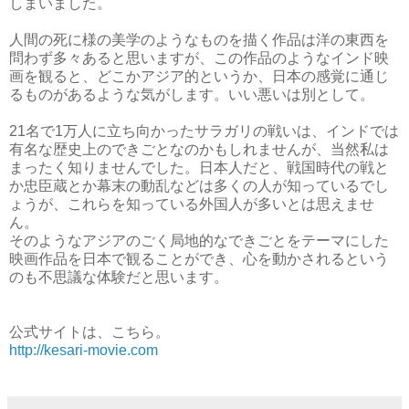
しまいました。
人間の死に様の美学のようなものを描く作品は洋の東西を
問わず多々あると思いますが、この作品のようなインド映
画を観ると、どこかアジア的というか、日本の感覚に通じ
るものがあるような気がします。いい悪いは別として。
21名で1万人に立ち向かったサラガリの戦いは、インドでは
有名な歴史上のできごとなのかもしれませんが、当然私は
まったく知りませんでした。日本人だと、戦国時代の戦と
か忠臣蔵とか幕末の動乱などは多くの人が知っているでし
ょうが、これらを知っている外国人が多いとは思えませ
ん。
そのようなアジアのごく局地的なできごとをテーマにした
映画作品を日本で観ることができ、心を動かされるという
のも不思議な体験だと思います。
公式サイトは、こちら。
http://kesari-movie.com