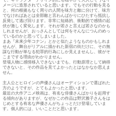
メージに造形されていると思います。でもその行動を見る
と、何の根拠もなく周りの人間を味方と敵に分けて、味方
でなければあとは全部敵と言わんばかりにひたすら抵抗し
反発して逃げ回ります。非常に短絡的、衝動的で感情の起
伏が激しく変化します。それが若さと言えば若さなのかも
しれませんが、おっさんとしては何をそんなにつんのめっ
ているのかと思ってしまいました。
まあ『未来少年コナン』とかと似たようなものかもしれま
せんが、舞台がリアルに描かれた新宿の街だけに、その無
謀な行動が単なる犯罪的行為にしか見えませんし、彼がそ
こまでする理由がわかりません。
登場人物に感情移入できないまでも、行動原理として納得
できないと、その作品を見てよかったとはなかなか思えま
せん。
主人公とヒロインの声優さんはオーディションで選ばれた
方のようですが、とてもよかったと思います。
最近の大作アニメ映画は、有名な俳優さんばかりを起用す
る傾向がありますが、なぜかこの作品は野沢雅子さんをは
じめとする有名な声優さんがちょっとだけ登場していま
す。個人的には、いいことだと思います。